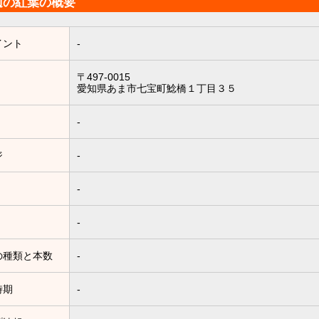
辺の紅葉の概要
イント
-
〒497-0015
愛知県あま市七宝町鯰橋１丁目３５
-
ジ
-
-
-
の種類と本数
-
時期
-