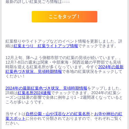
最新の詳しい紅葉見ごろ情報は↓↓↓↓
ここをタップ！
紅葉祭りやライトアップなどのイベント情報を更新しました。詳
細は
紅葉まつり 紅葉ライトアップ情報
でチェックできます。
12月上旬、隊へよう側都市部での紅葉の見頃が続いています。。
12月7-8日の週末は関東・中部東海・関西近畿の平野部でも見頃
時期を迎える紅葉名所が多くなっています。今すぐ
2024年の最新
紅葉色づき状況、見頃時期情報
で各地の紅葉状況をチェックして
ください！
2024年の最新紅葉色づき状況、見頃時期情報
をアップしました。
詳細は
紅葉名所2024速報
でチェックできます。2024年の紅葉シ
ーズンは猛暑の影響で全体に例年より1－2週間遅くなっていると
ころが多いようです。
当サイトは
自然公園・山や渓谷などの紅葉名所
と
お寺や神社の紅
葉スポット
に分かれて分類されておりますので、それぞれご覧く
ださい。