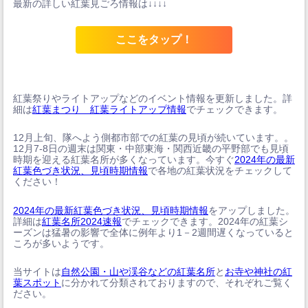
最新の詳しい紅葉見ごろ情報は↓↓↓↓
ここをタップ！
紅葉祭りやライトアップなどのイベント情報を更新しました。詳
細は
紅葉まつり 紅葉ライトアップ情報
でチェックできます。
12月上旬、隊へよう側都市部での紅葉の見頃が続いています。。
12月7-8日の週末は関東・中部東海・関西近畿の平野部でも見頃
時期を迎える紅葉名所が多くなっています。今すぐ
2024年の最新
紅葉色づき状況、見頃時期情報
で各地の紅葉状況をチェックして
ください！
2024年の最新紅葉色づき状況、見頃時期情報
をアップしました。
詳細は
紅葉名所2024速報
でチェックできます。2024年の紅葉シ
ーズンは猛暑の影響で全体に例年より1－2週間遅くなっていると
ころが多いようです。
当サイトは
自然公園・山や渓谷などの紅葉名所
と
お寺や神社の紅
葉スポット
に分かれて分類されておりますので、それぞれご覧く
ださい。