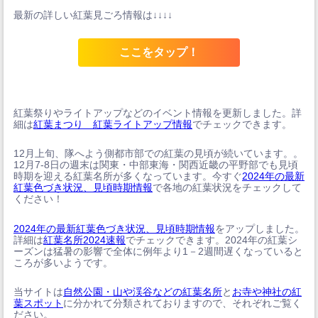
最新の詳しい紅葉見ごろ情報は↓↓↓↓
ここをタップ！
紅葉祭りやライトアップなどのイベント情報を更新しました。詳
細は
紅葉まつり 紅葉ライトアップ情報
でチェックできます。
12月上旬、隊へよう側都市部での紅葉の見頃が続いています。。
12月7-8日の週末は関東・中部東海・関西近畿の平野部でも見頃
時期を迎える紅葉名所が多くなっています。今すぐ
2024年の最新
紅葉色づき状況、見頃時期情報
で各地の紅葉状況をチェックして
ください！
2024年の最新紅葉色づき状況、見頃時期情報
をアップしました。
詳細は
紅葉名所2024速報
でチェックできます。2024年の紅葉シ
ーズンは猛暑の影響で全体に例年より1－2週間遅くなっていると
ころが多いようです。
当サイトは
自然公園・山や渓谷などの紅葉名所
と
お寺や神社の紅
葉スポット
に分かれて分類されておりますので、それぞれご覧く
ださい。