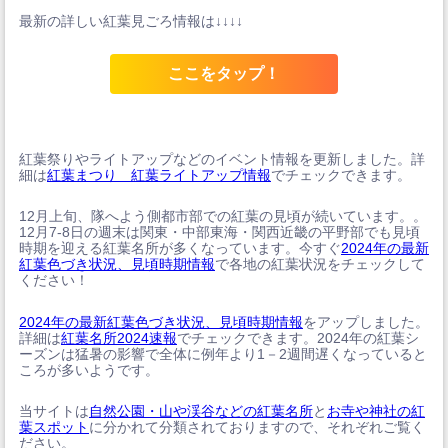
最新の詳しい紅葉見ごろ情報は↓↓↓↓
ここをタップ！
紅葉祭りやライトアップなどのイベント情報を更新しました。詳
細は
紅葉まつり 紅葉ライトアップ情報
でチェックできます。
12月上旬、隊へよう側都市部での紅葉の見頃が続いています。。
12月7-8日の週末は関東・中部東海・関西近畿の平野部でも見頃
時期を迎える紅葉名所が多くなっています。今すぐ
2024年の最新
紅葉色づき状況、見頃時期情報
で各地の紅葉状況をチェックして
ください！
2024年の最新紅葉色づき状況、見頃時期情報
をアップしました。
詳細は
紅葉名所2024速報
でチェックできます。2024年の紅葉シ
ーズンは猛暑の影響で全体に例年より1－2週間遅くなっていると
ころが多いようです。
当サイトは
自然公園・山や渓谷などの紅葉名所
と
お寺や神社の紅
葉スポット
に分かれて分類されておりますので、それぞれご覧く
ださい。