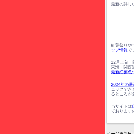
最新の詳しい
紅葉祭りや
ップ情報
で
12月上旬
東海・関西
最新紅葉色
2024年
ェックでき
るところが
当サイトは
ております
ページ更新日