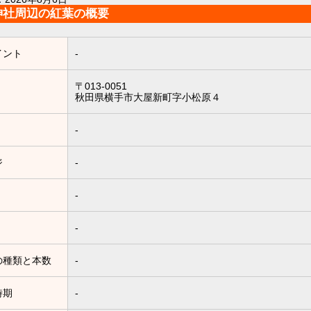
神社周辺の紅葉の概要
イント
-
〒013-0051
秋田県横手市大屋新町字小松原４
-
ジ
-
-
-
の種類と本数
-
時期
-