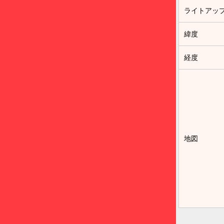
ライトアッ
緯度
経度
地図