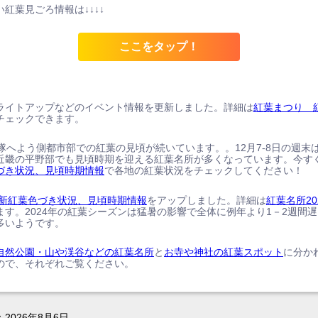
紅葉見ごろ情報は↓↓↓↓
ここをタップ！
ライトアップなどのイベント情報を更新しました。詳細は
紅葉まつり 
チェックできます。
、隊へよう側都市部での紅葉の見頃が続いています。。12月7-8日の週末
近畿の平野部でも見頃時期を迎える紅葉名所が多くなっています。今す
づき状況、見頃時期情報
で各地の紅葉状況をチェックしてください！
の最新紅葉色づき状況、見頃時期情報
をアップしました。詳細は
紅葉名所20
ます。2024年の紅葉シーズンは猛暑の影響で全体に例年より1－2週間
多いようです。
自然公園・山や渓谷などの紅葉名所
と
お寺や神社の紅葉スポット
に分か
ので、それぞれご覧ください。
：
2026年8月6日