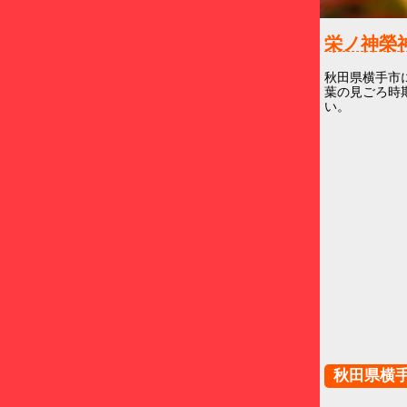
栄ノ神
秋田県横手市
葉の見ごろ時
い。
秋田県横