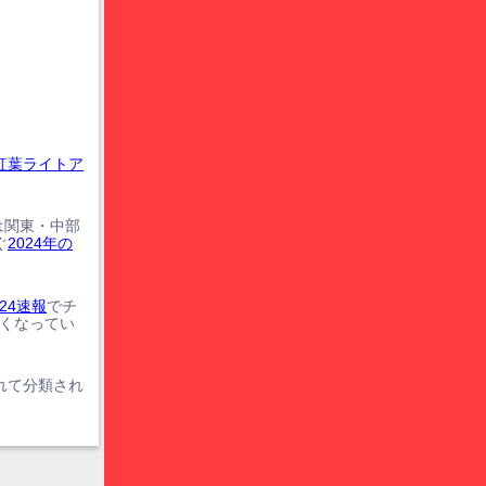
紅葉ライトア
は関東・中部
ぐ
2024年の
24速報
でチ
遅くなってい
れて分類され