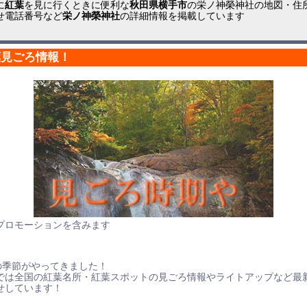
に
紅葉
を見に行くときに便利な
秋田県横手市
の栄ノ神榮神社の地図・住
せ電話番号など
栄ノ神榮神社
の詳細情報を掲載しています
葉見ごろ情報！
プロモーションを含みます
の季節がやってきました！
では全国の紅葉名所・紅葉スポットの見ごろ情報やライトアップなど最
せしています！