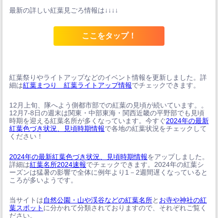
最新の詳しい紅葉見ごろ情報は↓↓↓↓
ここをタップ！
紅葉祭りやライトアップなどのイベント情報を更新しました。詳
細は
紅葉まつり 紅葉ライトアップ情報
でチェックできます。
12月上旬、隊へよう側都市部での紅葉の見頃が続いています。。
12月7-8日の週末は関東・中部東海・関西近畿の平野部でも見頃
時期を迎える紅葉名所が多くなっています。今すぐ
2024年の最新
紅葉色づき状況、見頃時期情報
で各地の紅葉状況をチェックして
ください！
2024年の最新紅葉色づき状況、見頃時期情報
をアップしました。
詳細は
紅葉名所2024速報
でチェックできます。2024年の紅葉シ
ーズンは猛暑の影響で全体に例年より1－2週間遅くなっていると
ころが多いようです。
当サイトは
自然公園・山や渓谷などの紅葉名所
と
お寺や神社の紅
葉スポット
に分かれて分類されておりますので、それぞれご覧く
ださい。