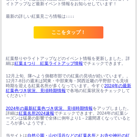
イトアップなど最新イベント情報をお知らせしています！
最新の詳しい紅葉見ごろ情報は↓↓↓↓
ここをタップ！
紅葉祭りやライトアップなどのイベント情報を更新しました。詳
細は
紅葉まつり 紅葉ライトアップ情報
でチェックできます。
12月上旬、隊へよう側都市部での紅葉の見頃が続いています。。
12月7-8日の週末は関東・中部東海・関西近畿の平野部でも見頃
時期を迎える紅葉名所が多くなっています。今すぐ
2024年の最新
紅葉色づき状況、見頃時期情報
で各地の紅葉状況をチェックして
ください！
2024年の最新紅葉色づき状況、見頃時期情報
をアップしました。
詳細は
紅葉名所2024速報
でチェックできます。2024年の紅葉シ
ーズンは猛暑の影響で全体に例年より1－2週間遅くなっていると
ころが多いようです。
当サイトは
自然公園・山や渓谷などの紅葉名所
と
お寺や神社の紅