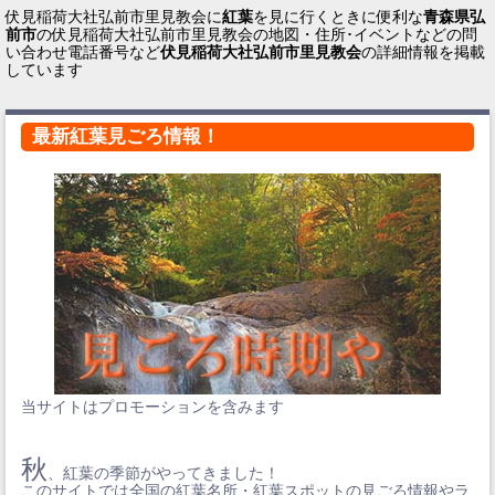
伏見稲荷大社弘前市里見教会に
紅葉
を見に行くときに便利な
青森県弘
前市
の伏見稲荷大社弘前市里見教会の地図・住所･イベントなどの問
い合わせ電話番号など
伏見稲荷大社弘前市里見教会
の詳細情報を掲載
しています
最新紅葉見ごろ情報！
当サイトはプロモーションを含みます
秋
、紅葉の季節がやってきました！
このサイトでは全国の紅葉名所・紅葉スポットの見ごろ情報やラ