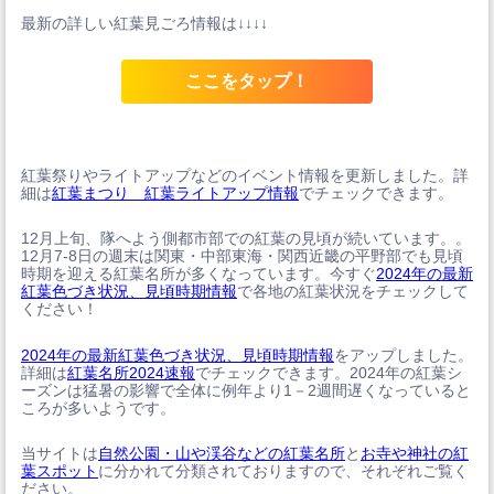
最新の詳しい紅葉見ごろ情報は↓↓↓↓
ここをタップ！
紅葉祭りやライトアップなどのイベント情報を更新しました。詳
細は
紅葉まつり 紅葉ライトアップ情報
でチェックできます。
12月上旬、隊へよう側都市部での紅葉の見頃が続いています。。
12月7-8日の週末は関東・中部東海・関西近畿の平野部でも見頃
時期を迎える紅葉名所が多くなっています。今すぐ
2024年の最新
紅葉色づき状況、見頃時期情報
で各地の紅葉状況をチェックして
ください！
2024年の最新紅葉色づき状況、見頃時期情報
をアップしました。
詳細は
紅葉名所2024速報
でチェックできます。2024年の紅葉シ
ーズンは猛暑の影響で全体に例年より1－2週間遅くなっていると
ころが多いようです。
当サイトは
自然公園・山や渓谷などの紅葉名所
と
お寺や神社の紅
葉スポット
に分かれて分類されておりますので、それぞれご覧く
ださい。