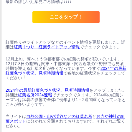
最新の詳しい紅葉見ごろ情報は↓↓↓↓
ここをタップ！
紅葉祭りやライトアップなどのイベント情報を更新しました。詳
細は
紅葉まつり 紅葉ライトアップ情報
でチェックできます。
12月上旬、隊へよう側都市部での紅葉の見頃が続いています。。
12月7-8日の週末は関東・中部東海・関西近畿の平野部でも見頃
時期を迎える紅葉名所が多くなっています。今すぐ
2024年の最新
紅葉色づき状況、見頃時期情報
で各地の紅葉状況をチェックして
ください！
2024年の最新紅葉色づき状況、見頃時期情報
をアップしました。
詳細は
紅葉名所2024速報
でチェックできます。2024年の紅葉シ
ーズンは猛暑の影響で全体に例年より1－2週間遅くなっていると
ころが多いようです。
当サイトは
自然公園・山や渓谷などの紅葉名所
と
お寺や神社の紅
葉スポット
に分かれて分類されておりますので、それぞれご覧く
ださい。