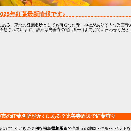
2025年
紅葉最新情報です♪
にある、東北の紅葉名所としても有名なお寺・神社がありそうな光善寺
と予想されています。詳細は光善寺の電話番号()までお問い合わせくださ
馬市の紅葉名所が近くにある？光善寺周辺で紅葉狩り
を見に行くときに便利な
福島県相馬市
の光善寺の地図・住所･イベント