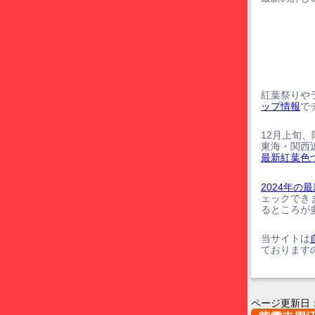
紅葉祭りや
ップ情報
で
12月上旬
東海・関西
最新紅葉色
2024年
ェックでき
るところが
当サイトは
ております
ページ更新日