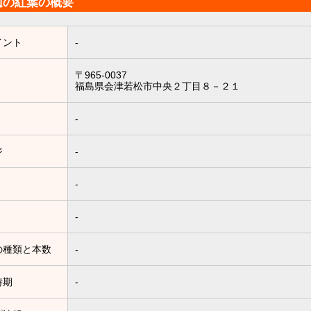
辺の紅葉の概要
イント
-
〒965-0037
福島県会津若松市中央２丁目８－２１
-
ジ
-
-
-
の種類と本数
-
時期
-