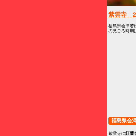
紫雲寺
福島県会津若
の見ごろ時期
福島県会
紫雲寺に
紅葉