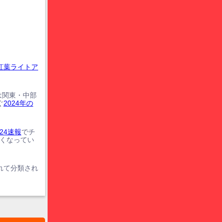
紅葉ライトア
は関東・中部
ぐ
2024年の
24速報
でチ
遅くなってい
れて分類され