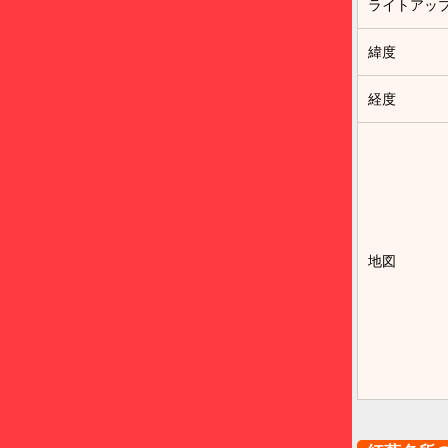
ライトアッ
緯度
経度
地図