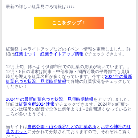
最新の詳しい紅葉見ごろ情報は↓↓↓↓
ここをタップ！
紅葉祭りやライトアップなどのイベント情報を更新しました。詳
細は
紅葉まつり 紅葉ライトアップ情報
でチェックできます。
12月上旬、隊へよう側都市部での紅葉の見頃が続いています。。
12月7-8日の週末は関東・中部東海・関西近畿の平野部でも見頃
時期を迎える紅葉名所が多くなっています。今すぐ
2024年の最新
紅葉色づき状況、見頃時期情報
で各地の紅葉状況をチェックして
ください！
2024年の最新紅葉色づき状況、見頃時期情報
をアップしました。
詳細は
紅葉名所2024速報
でチェックできます。2024年の紅葉シ
ーズンは猛暑の影響で全体に例年より1－2週間遅くなっていると
ころが多いようです。
当サイトは
自然公園・山や渓谷などの紅葉名所
と
お寺や神社の紅
葉スポット
に分かれて分類されておりますので、それぞれご覧く
ださい。