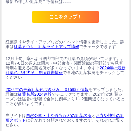
最新の詳しい紅葉見ごろ情報は↓↓↓↓
ここをタップ！
紅葉祭りやライトアップなどのイベント情報を更新しました。詳
細は
紅葉まつり 紅葉ライトアップ情報
でチェックできます。
12月上旬、隊へよう側都市部での紅葉の見頃が続いています。。
12月7-8日の週末は関東・中部東海・関西近畿の平野部でも見頃
時期を迎える紅葉名所が多くなっています。今すぐ
2024年の最新
紅葉色づき状況、見頃時期情報
で各地の紅葉状況をチェックして
ください！
2024年の最新紅葉色づき状況、見頃時期情報
をアップしました。
詳細は
紅葉名所2024速報
でチェックできます。2024年の紅葉シ
ーズンは猛暑の影響で全体に例年より1－2週間遅くなっていると
ころが多いようです。
当サイトは
自然公園・山や渓谷などの紅葉名所
と
お寺や神社の紅
葉スポット
に分かれて分類されておりますので、それぞれご覧く
ださい。