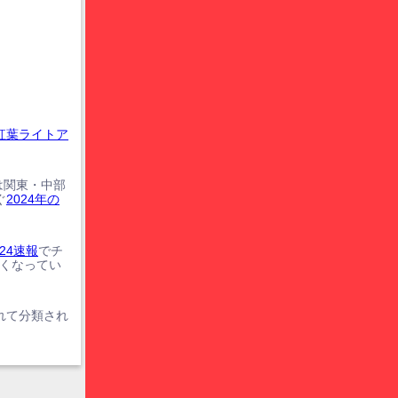
紅葉ライトア
は関東・中部
ぐ
2024年の
24速報
でチ
遅くなってい
れて分類され