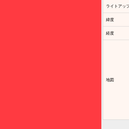
ライトアッ
緯度
経度
地図