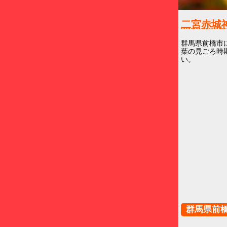
二宮赤
群馬県前橋市
葉の見ごろ時
い。
群馬県前