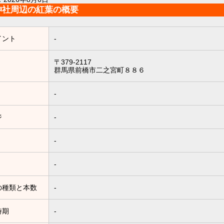
神社周辺の紅葉の概要
イント
-
〒379-2117
群馬県前橋市二之宮町８８６
-
ジ
-
-
-
の種類と本数
-
時期
-