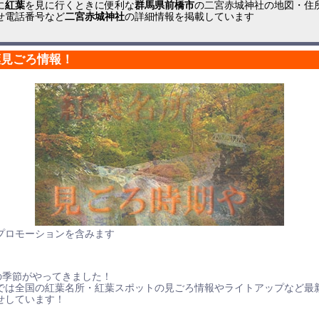
に
紅葉
を見に行くときに便利な
群馬県前橋市
の二宮赤城神社の地図・住
せ電話番号など
二宮赤城神社
の詳細情報を掲載しています
葉見ごろ情報！
プロモーションを含みます
の季節がやってきました！
では全国の紅葉名所・紅葉スポットの見ごろ情報やライトアップなど最
せしています！