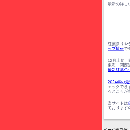
最新の詳しい
紅葉祭りや
ップ情報
で
12月上旬
東海・関西
最新紅葉色
2024年
ェックでき
るところが
当サイトは
ております
ページ更新日