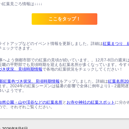
紅葉見ごろ情報は↓↓↓↓
ここをタップ！
ライトアップなどのイベント情報を更新しました。詳細は
紅葉まつり 
チェックできます。
、隊へよう側都市部での紅葉の見頃が続いています。。12月7-8日の週末
近畿の平野部でも見頃時期を迎える紅葉名所が多くなっています。今す
づき状況、見頃時期情報
で各地の紅葉状況をチェックしてください！
の最新紅葉色づき状況、見頃時期情報
をアップしました。詳細は
紅葉名所20
ます。2024年の紅葉シーズンは猛暑の影響で全体に例年より1－2週間
多いようです。
自然公園・山や渓谷などの紅葉名所
と
お寺や神社の紅葉スポット
に分か
ので、それぞれご覧ください。
：
2026年8月6日