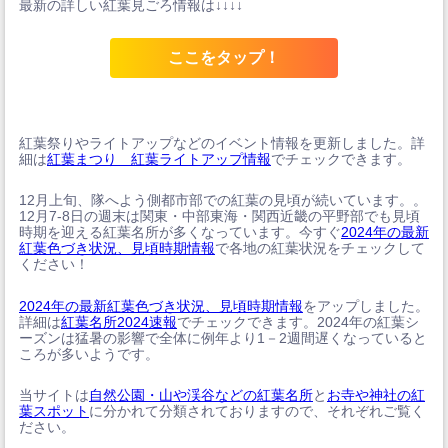
最新の詳しい紅葉見ごろ情報は↓↓↓↓
ここをタップ！
紅葉祭りやライトアップなどのイベント情報を更新しました。詳
細は
紅葉まつり 紅葉ライトアップ情報
でチェックできます。
12月上旬、隊へよう側都市部での紅葉の見頃が続いています。。
12月7-8日の週末は関東・中部東海・関西近畿の平野部でも見頃
時期を迎える紅葉名所が多くなっています。今すぐ
2024年の最新
紅葉色づき状況、見頃時期情報
で各地の紅葉状況をチェックして
ください！
2024年の最新紅葉色づき状況、見頃時期情報
をアップしました。
詳細は
紅葉名所2024速報
でチェックできます。2024年の紅葉シ
ーズンは猛暑の影響で全体に例年より1－2週間遅くなっていると
ころが多いようです。
当サイトは
自然公園・山や渓谷などの紅葉名所
と
お寺や神社の紅
葉スポット
に分かれて分類されておりますので、それぞれご覧く
ださい。