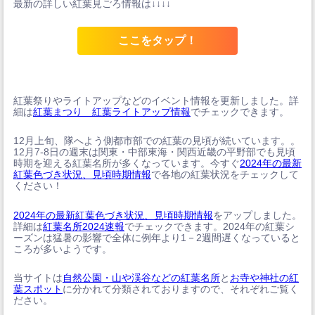
最新の詳しい紅葉見ごろ情報は↓↓↓↓
ここをタップ！
紅葉祭りやライトアップなどのイベント情報を更新しました。詳
細は
紅葉まつり 紅葉ライトアップ情報
でチェックできます。
12月上旬、隊へよう側都市部での紅葉の見頃が続いています。。
12月7-8日の週末は関東・中部東海・関西近畿の平野部でも見頃
時期を迎える紅葉名所が多くなっています。今すぐ
2024年の最新
紅葉色づき状況、見頃時期情報
で各地の紅葉状況をチェックして
ください！
2024年の最新紅葉色づき状況、見頃時期情報
をアップしました。
詳細は
紅葉名所2024速報
でチェックできます。2024年の紅葉シ
ーズンは猛暑の影響で全体に例年より1－2週間遅くなっていると
ころが多いようです。
当サイトは
自然公園・山や渓谷などの紅葉名所
と
お寺や神社の紅
葉スポット
に分かれて分類されておりますので、それぞれご覧く
ださい。