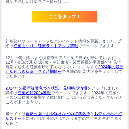
最新の詳しい紅葉見ごろ情報は↓↓↓↓
ここをタップ！
紅葉祭りやライトアップなどのイベント情報を更新しました。詳
細は
紅葉まつり 紅葉ライトアップ情報
でチェックできます。
12月上旬、隊へよう側都市部での紅葉の見頃が続いています。。
12月7-8日の週末は関東・中部東海・関西近畿の平野部でも見頃
時期を迎える紅葉名所が多くなっています。今すぐ
2024年の最新
紅葉色づき状況、見頃時期情報
で各地の紅葉状況をチェックして
ください！
2024年の最新紅葉色づき状況、見頃時期情報
をアップしました。
詳細は
紅葉名所2024速報
でチェックできます。2024年の紅葉シ
ーズンは猛暑の影響で全体に例年より1－2週間遅くなっていると
ころが多いようです。
当サイトは
自然公園・山や渓谷などの紅葉名所
と
お寺や神社の紅
葉スポット
に分かれて分類されておりますので、それぞれご覧く
ださい。