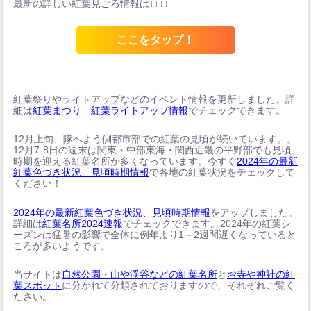
最新の詳しい紅葉見ごろ情報は↓↓↓↓
ここをタップ！
紅葉祭りやライトアップなどのイベント情報を更新しました。詳
細は
紅葉まつり 紅葉ライトアップ情報
でチェックできます。
12月上旬、隊へよう側都市部での紅葉の見頃が続いています。。
12月7-8日の週末は関東・中部東海・関西近畿の平野部でも見頃
時期を迎える紅葉名所が多くなっています。今すぐ
2024年の最新
紅葉色づき状況、見頃時期情報
で各地の紅葉状況をチェックして
ください！
2024年の最新紅葉色づき状況、見頃時期情報
をアップしました。
詳細は
紅葉名所2024速報
でチェックできます。2024年の紅葉シ
ーズンは猛暑の影響で全体に例年より1－2週間遅くなっていると
ころが多いようです。
当サイトは
自然公園・山や渓谷などの紅葉名所
と
お寺や神社の紅
葉スポット
に分かれて分類されておりますので、それぞれご覧く
ださい。