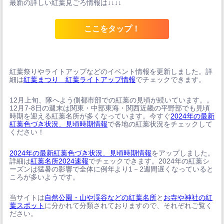
最新の詳しい紅葉見ごろ情報は↓↓↓↓
ここをタップ！
紅葉祭りやライトアップなどのイベント情報を更新しました。詳
細は
紅葉まつり 紅葉ライトアップ情報
でチェックできます。
12月上旬、隊へよう側都市部での紅葉の見頃が続いています。。
12月7-8日の週末は関東・中部東海・関西近畿の平野部でも見頃
時期を迎える紅葉名所が多くなっています。今すぐ
2024年の最新
紅葉色づき状況、見頃時期情報
で各地の紅葉状況をチェックして
ください！
2024年の最新紅葉色づき状況、見頃時期情報
をアップしました。
詳細は
紅葉名所2024速報
でチェックできます。2024年の紅葉シ
ーズンは猛暑の影響で全体に例年より1－2週間遅くなっていると
ころが多いようです。
当サイトは
自然公園・山や渓谷などの紅葉名所
と
お寺や神社の紅
葉スポット
に分かれて分類されておりますので、それぞれご覧く
ださい。