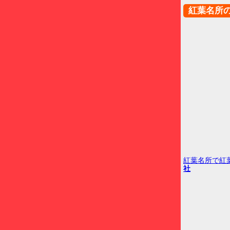
紅葉名所
紅葉名所で紅
社