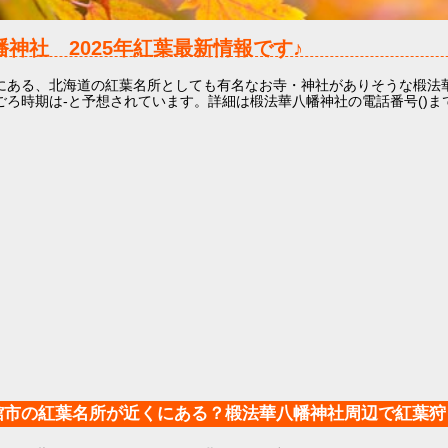
八幡神社
2025年
紅葉最新情報です♪
にある、北海道の紅葉名所としても有名なお寺・神社がありそうな椴法
ごろ時期は-と予想されています。詳細は椴法華八幡神社の電話番号()ま
館市の紅葉名所が近くにある？椴法華八幡神社周辺で紅葉狩