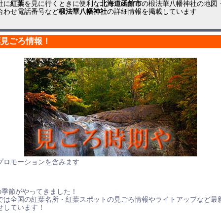
社に
紅葉
を見に行くときに便利な
北海道函館市
の椴法華八幡神社の地図
合わせ電話番号など
椴法華八幡神社
の詳細情報を掲載しています
葉見ごろ情報！
プロモーションを含みます
の季節がやってきました！
では全国の紅葉名所・紅葉スポットの見ごろ情報やライトアップなど最
せしています！