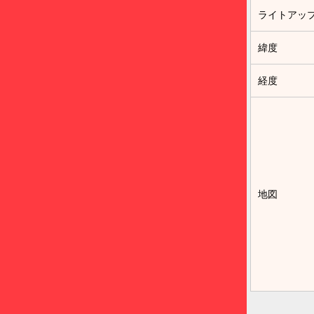
ライトアッ
緯度
経度
地図