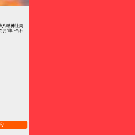
華八幡神社周
でお問い合わ
り