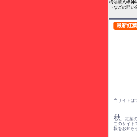
椴法華八幡神
トなどの問い
最新紅
当サイトは
秋
、紅葉
このサイト
報をお知ら