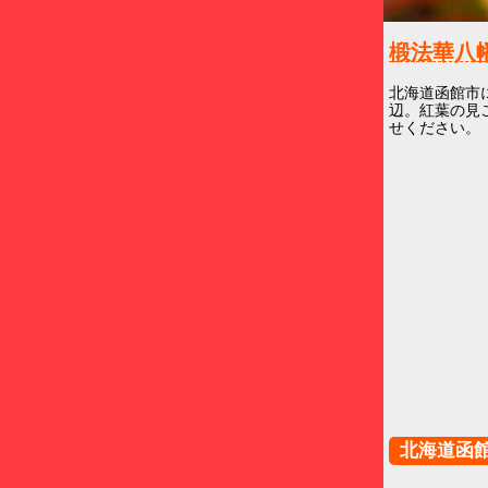
椴法華
北海道函館市
辺。紅葉の見
せください。
北海道函