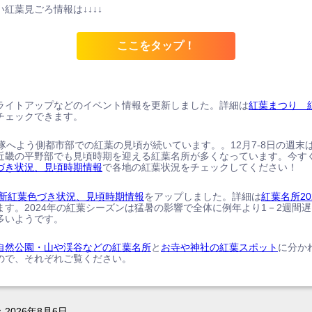
紅葉見ごろ情報は↓↓↓↓
ここをタップ！
ライトアップなどのイベント情報を更新しました。詳細は
紅葉まつり 
チェックできます。
、隊へよう側都市部での紅葉の見頃が続いています。。12月7-8日の週末
近畿の平野部でも見頃時期を迎える紅葉名所が多くなっています。今す
づき状況、見頃時期情報
で各地の紅葉状況をチェックしてください！
の最新紅葉色づき状況、見頃時期情報
をアップしました。詳細は
紅葉名所20
ます。2024年の紅葉シーズンは猛暑の影響で全体に例年より1－2週間
多いようです。
自然公園・山や渓谷などの紅葉名所
と
お寺や神社の紅葉スポット
に分か
ので、それぞれご覧ください。
：
2026年8月6日