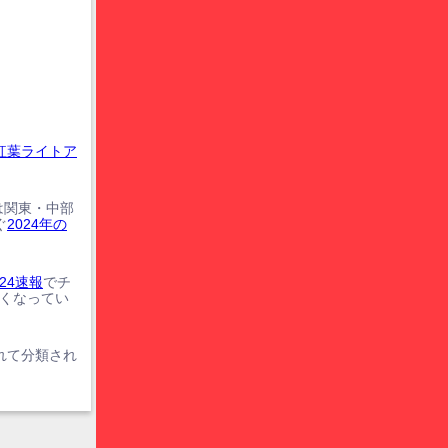
紅葉ライトア
は関東・中部
ぐ
2024年の
24速報
でチ
遅くなってい
れて分類され