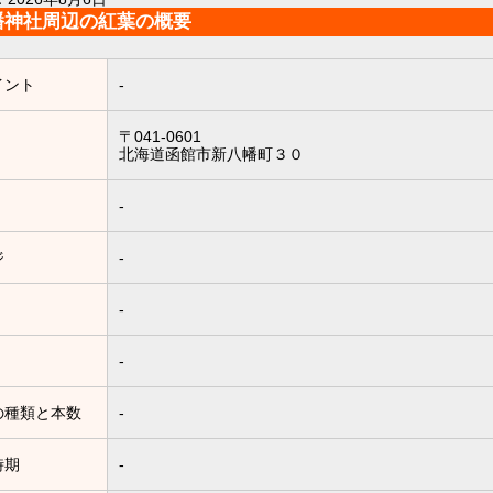
幡神社周辺の紅葉の概要
イント
-
〒041-0601
北海道函館市新八幡町３０
-
ジ
-
-
-
の種類と本数
-
時期
-