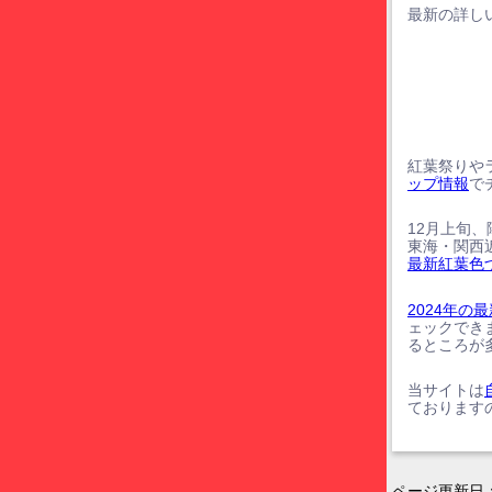
最新の詳しい
紅葉祭りや
ップ情報
で
12月上旬
東海・関西
最新紅葉色
2024年
ェックでき
るところが
当サイトは
ております
ページ更新日