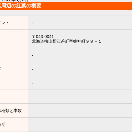
宮周辺の紅葉の概要
イント
-
〒043-0041
北海道檜山郡江差町字姥神町９９－１
-
ジ
-
-
-
の種類と本数
-
時期
-