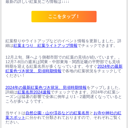
最新の詳しい紅葉見ごろ情報は↓↓↓↓
ここをタップ！
紅葉祭りやライトアップなどのイベント情報を更新しました。詳
細は
紅葉まつり 紅葉ライトアップ情報
でチェックできます。
12月上旬、隊へよう側都市部での紅葉の見頃が続いています。。
12月7-8日の週末は関東・中部東海・関西近畿の平野部でも見頃
時期を迎える紅葉名所が多くなっています。今すぐ
2024年の最新
紅葉色づき状況、見頃時期情報
で各地の紅葉状況をチェックして
ください！
2024年の最新紅葉色づき状況、見頃時期情報
をアップしました。
詳細は
紅葉名所2024速報
でチェックできます。2024年の紅葉シ
ーズンは猛暑の影響で全体に例年より1－2週間遅くなっていると
ころが多いようです。
当サイトは
自然公園・山や渓谷などの紅葉名所
と
お寺や神社の紅
葉スポット
に分かれて分類されておりますので、それぞれご覧く
ださい。