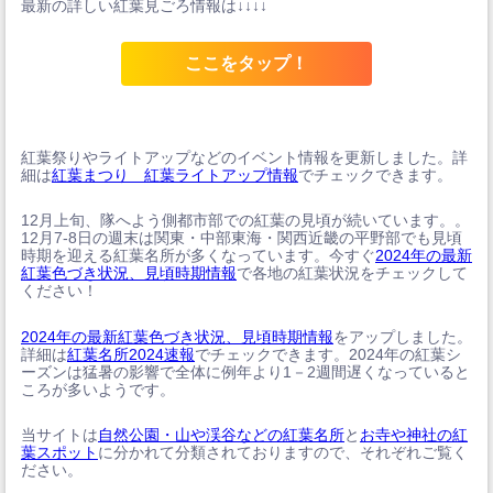
最新の詳しい紅葉見ごろ情報は↓↓↓↓
ここをタップ！
紅葉祭りやライトアップなどのイベント情報を更新しました。詳
細は
紅葉まつり 紅葉ライトアップ情報
でチェックできます。
12月上旬、隊へよう側都市部での紅葉の見頃が続いています。。
12月7-8日の週末は関東・中部東海・関西近畿の平野部でも見頃
時期を迎える紅葉名所が多くなっています。今すぐ
2024年の最新
紅葉色づき状況、見頃時期情報
で各地の紅葉状況をチェックして
ください！
2024年の最新紅葉色づき状況、見頃時期情報
をアップしました。
詳細は
紅葉名所2024速報
でチェックできます。2024年の紅葉シ
ーズンは猛暑の影響で全体に例年より1－2週間遅くなっていると
ころが多いようです。
当サイトは
自然公園・山や渓谷などの紅葉名所
と
お寺や神社の紅
葉スポット
に分かれて分類されておりますので、それぞれご覧く
ださい。