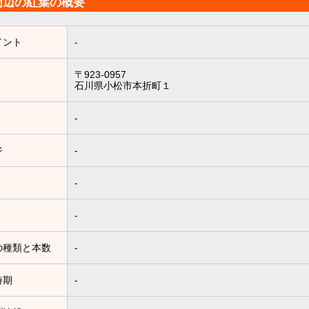
周辺の紅葉の概要
イント
-
〒923-0957
石川県小松市本折町１
-
ジ
-
-
-
の種類と本数
-
時期
-