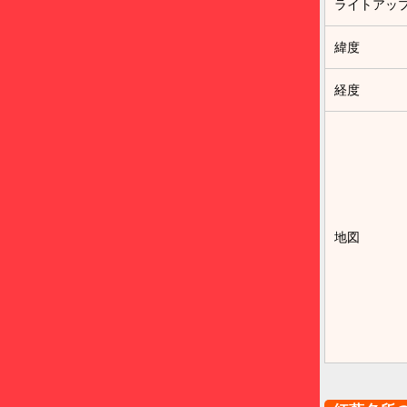
ライトアッ
緯度
経度
地図