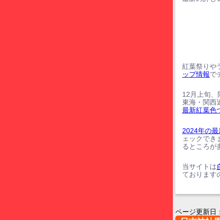
紅葉祭りや
ップ情報
で
12月上旬
東海・関西
最新紅葉色
2024年
ェックでき
るところが
当サイトは
ております
ページ更新日