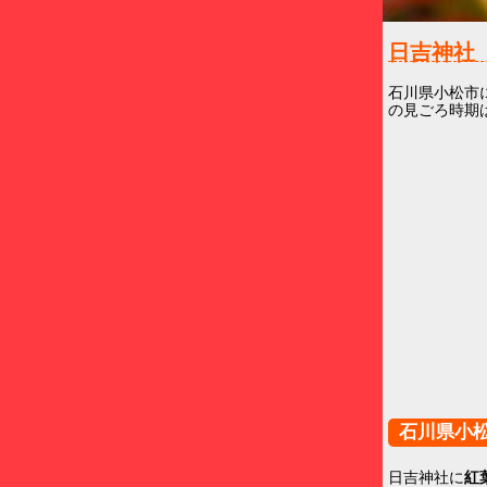
日吉神
石川県小松市
の見ごろ時期
石川県小
日吉神社に
紅