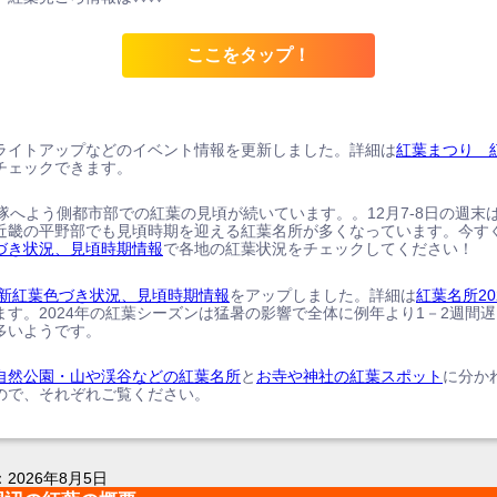
ここをタップ！
ライトアップなどのイベント情報を更新しました。詳細は
紅葉まつり 
チェックできます。
、隊へよう側都市部での紅葉の見頃が続いています。。12月7-8日の週末
近畿の平野部でも見頃時期を迎える紅葉名所が多くなっています。今す
づき状況、見頃時期情報
で各地の紅葉状況をチェックしてください！
の最新紅葉色づき状況、見頃時期情報
をアップしました。詳細は
紅葉名所20
ます。2024年の紅葉シーズンは猛暑の影響で全体に例年より1－2週間
多いようです。
自然公園・山や渓谷などの紅葉名所
と
お寺や神社の紅葉スポット
に分か
ので、それぞれご覧ください。
：
2026年8月5日