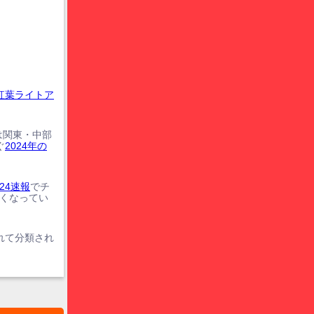
紅葉ライトア
は関東・中部
ぐ
2024年の
24速報
でチ
遅くなってい
れて分類され