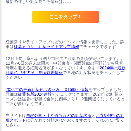
最新の詳しい紅葉見ごろ情報は↓↓↓↓
ここをタップ！
紅葉祭りやライトアップなどのイベント情報を更新しました。詳
細は
紅葉まつり 紅葉ライトアップ情報
でチェックできます。
12月上旬、隊へよう側都市部での紅葉の見頃が続いています。。
12月7-8日の週末は関東・中部東海・関西近畿の平野部でも見頃
時期を迎える紅葉名所が多くなっています。今すぐ
2024年の最新
紅葉色づき状況、見頃時期情報
で各地の紅葉状況をチェックして
ください！
2024年の最新紅葉色づき状況、見頃時期情報
をアップしました。
詳細は
紅葉名所2024速報
でチェックできます。2024年の紅葉シ
ーズンは猛暑の影響で全体に例年より1－2週間遅くなっていると
ころが多いようです。
当サイトは
自然公園・山や渓谷などの紅葉名所
と
お寺や神社の紅
葉スポット
に分かれて分類されておりますので、それぞれご覧く
ださい。