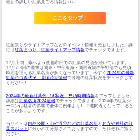
最新の詳しい紅葉見ごろ情報は↓↓↓↓
ここをタップ！
紅葉祭りやライトアップなどのイベント情報を更新しました。詳
細は
紅葉まつり 紅葉ライトアップ情報
でチェックできます。
12月上旬、隊へよう側都市部での紅葉の見頃が続いています。。
12月7-8日の週末は関東・中部東海・関西近畿の平野部でも見頃
時期を迎える紅葉名所が多くなっています。今すぐ
2024年の最新
紅葉色づき状況、見頃時期情報
で各地の紅葉状況をチェックして
ください！
2024年の最新紅葉色づき状況、見頃時期情報
をアップしました。
詳細は
紅葉名所2024速報
でチェックできます。2024年の紅葉シ
ーズンは猛暑の影響で全体に例年より1－2週間遅くなっていると
ころが多いようです。
当サイトは
自然公園・山や渓谷などの紅葉名所
と
お寺や神社の紅
葉スポット
に分かれて分類されておりますので、それぞれご覧く
ださい。