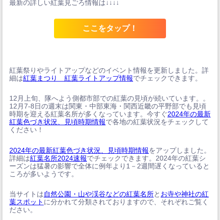
最新の詳しい紅葉見ごろ情報は↓↓↓↓
ここをタップ！
紅葉祭りやライトアップなどのイベント情報を更新しました。詳
細は
紅葉まつり 紅葉ライトアップ情報
でチェックできます。
12月上旬、隊へよう側都市部での紅葉の見頃が続いています。。
12月7-8日の週末は関東・中部東海・関西近畿の平野部でも見頃
時期を迎える紅葉名所が多くなっています。今すぐ
2024年の最新
紅葉色づき状況、見頃時期情報
で各地の紅葉状況をチェックして
ください！
2024年の最新紅葉色づき状況、見頃時期情報
をアップしました。
詳細は
紅葉名所2024速報
でチェックできます。2024年の紅葉シ
ーズンは猛暑の影響で全体に例年より1－2週間遅くなっていると
ころが多いようです。
当サイトは
自然公園・山や渓谷などの紅葉名所
と
お寺や神社の紅
葉スポット
に分かれて分類されておりますので、それぞれご覧く
ださい。