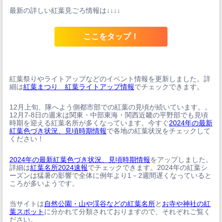
最新の詳しい紅葉見ごろ情報は↓↓↓↓
ここをタップ！
紅葉祭りやライトアップなどのイベント情報を更新しました。詳
細は
紅葉まつり 紅葉ライトアップ情報
でチェックできます。
12月上旬、隊へよう側都市部での紅葉の見頃が続いています。。
12月7-8日の週末は関東・中部東海・関西近畿の平野部でも見頃
時期を迎える紅葉名所が多くなっています。今すぐ
2024年の最新
紅葉色づき状況、見頃時期情報
で各地の紅葉状況をチェックして
ください！
2024年の最新紅葉色づき状況、見頃時期情報
をアップしました。
詳細は
紅葉名所2024速報
でチェックできます。2024年の紅葉シ
ーズンは猛暑の影響で全体に例年より1－2週間遅くなっていると
ころが多いようです。
当サイトは
自然公園・山や渓谷などの紅葉名所
と
お寺や神社の紅
葉スポット
に分かれて分類されておりますので、それぞれご覧く
ださい。