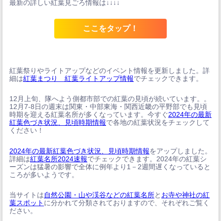
最新の詳しい紅葉見ごろ情報は↓↓↓↓
ここをタップ！
紅葉祭りやライトアップなどのイベント情報を更新しました。詳
細は
紅葉まつり 紅葉ライトアップ情報
でチェックできます。
12月上旬、隊へよう側都市部での紅葉の見頃が続いています。。
12月7-8日の週末は関東・中部東海・関西近畿の平野部でも見頃
時期を迎える紅葉名所が多くなっています。今すぐ
2024年の最新
紅葉色づき状況、見頃時期情報
で各地の紅葉状況をチェックして
ください！
2024年の最新紅葉色づき状況、見頃時期情報
をアップしました。
詳細は
紅葉名所2024速報
でチェックできます。2024年の紅葉シ
ーズンは猛暑の影響で全体に例年より1－2週間遅くなっていると
ころが多いようです。
当サイトは
自然公園・山や渓谷などの紅葉名所
と
お寺や神社の紅
葉スポット
に分かれて分類されておりますので、それぞれご覧く
ださい。