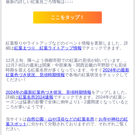
最新の詳しい紅葉見ごろ情報は↓↓↓↓
ここをタップ！
紅葉祭りやライトアップなどのイベント情報を更新しました。詳
細は
紅葉まつり 紅葉ライトアップ情報
でチェックできます。
12月上旬、隊へよう側都市部での紅葉の見頃が続いています。。
12月7-8日の週末は関東・中部東海・関西近畿の平野部でも見頃
時期を迎える紅葉名所が多くなっています。今すぐ
2024年の最新
紅葉色づき状況、見頃時期情報
で各地の紅葉状況をチェックして
ください！
2024年の最新紅葉色づき状況、見頃時期情報
をアップしました。
詳細は
紅葉名所2024速報
でチェックできます。2024年の紅葉シ
ーズンは猛暑の影響で全体に例年より1－2週間遅くなっていると
ころが多いようです。
当サイトは
自然公園・山や渓谷などの紅葉名所
と
お寺や神社の紅
葉スポット
に分かれて分類されておりますので、それぞれご覧く
ださい。