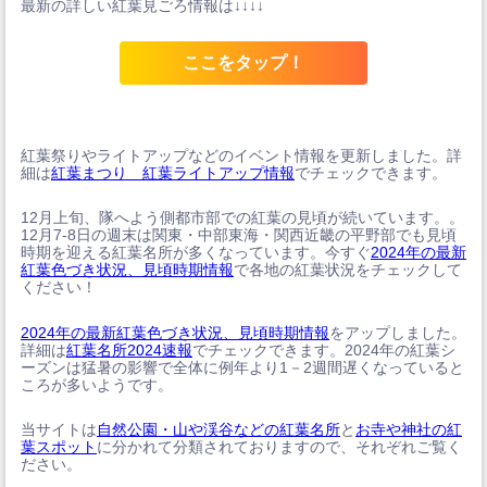
最新の詳しい紅葉見ごろ情報は↓↓↓↓
ここをタップ！
紅葉祭りやライトアップなどのイベント情報を更新しました。詳
細は
紅葉まつり 紅葉ライトアップ情報
でチェックできます。
12月上旬、隊へよう側都市部での紅葉の見頃が続いています。。
12月7-8日の週末は関東・中部東海・関西近畿の平野部でも見頃
時期を迎える紅葉名所が多くなっています。今すぐ
2024年の最新
紅葉色づき状況、見頃時期情報
で各地の紅葉状況をチェックして
ください！
2024年の最新紅葉色づき状況、見頃時期情報
をアップしました。
詳細は
紅葉名所2024速報
でチェックできます。2024年の紅葉シ
ーズンは猛暑の影響で全体に例年より1－2週間遅くなっていると
ころが多いようです。
当サイトは
自然公園・山や渓谷などの紅葉名所
と
お寺や神社の紅
葉スポット
に分かれて分類されておりますので、それぞれご覧く
ださい。