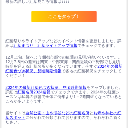
最新の詳しい紅葉見ごろ情報は↓↓↓↓
ここをタップ！
紅葉祭りやライトアップなどのイベント情報を更新しました。詳
細は
紅葉まつり 紅葉ライトアップ情報
でチェックできます。
12月上旬、隊へよう側都市部での紅葉の見頃が続いています。。
12月7-8日の週末は関東・中部東海・関西近畿の平野部でも見頃
時期を迎える紅葉名所が多くなっています。今すぐ
2024年の最新
紅葉色づき状況、見頃時期情報
で各地の紅葉状況をチェックして
ください！
2024年の最新紅葉色づき状況、見頃時期情報
をアップしました。
詳細は
紅葉名所2024速報
でチェックできます。2024年の紅葉シ
ーズンは猛暑の影響で全体に例年より1－2週間遅くなっていると
ころが多いようです。
当サイトは
自然公園・山や渓谷などの紅葉名所
と
お寺や神社の紅
葉スポット
に分かれて分類されておりますので、それぞれご覧く
ださい。