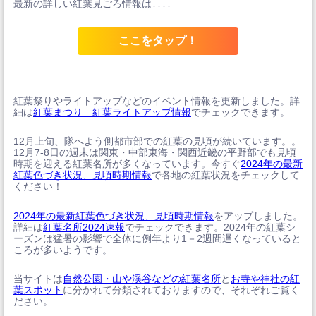
最新の詳しい紅葉見ごろ情報は↓↓↓↓
ここをタップ！
紅葉祭りやライトアップなどのイベント情報を更新しました。詳
細は
紅葉まつり 紅葉ライトアップ情報
でチェックできます。
12月上旬、隊へよう側都市部での紅葉の見頃が続いています。。
12月7-8日の週末は関東・中部東海・関西近畿の平野部でも見頃
時期を迎える紅葉名所が多くなっています。今すぐ
2024年の最新
紅葉色づき状況、見頃時期情報
で各地の紅葉状況をチェックして
ください！
2024年の最新紅葉色づき状況、見頃時期情報
をアップしました。
詳細は
紅葉名所2024速報
でチェックできます。2024年の紅葉シ
ーズンは猛暑の影響で全体に例年より1－2週間遅くなっていると
ころが多いようです。
当サイトは
自然公園・山や渓谷などの紅葉名所
と
お寺や神社の紅
葉スポット
に分かれて分類されておりますので、それぞれご覧く
ださい。