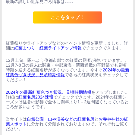
最新の詳しい紅葉見ごろ情報は↓↓↓↓
ここをタップ！
紅葉祭りやライトアップなどのイベント情報を更新しました。詳
細は
紅葉まつり 紅葉ライトアップ情報
でチェックできます。
12月上旬、隊へよう側都市部での紅葉の見頃が続いています。。
12月7-8日の週末は関東・中部東海・関西近畿の平野部でも見頃
時期を迎える紅葉名所が多くなっています。今すぐ
2024年の最新
紅葉色づき状況、見頃時期情報
で各地の紅葉状況をチェックして
ください！
2024年の最新紅葉色づき状況、見頃時期情報
をアップしました。
詳細は
紅葉名所2024速報
でチェックできます。2024年の紅葉シ
ーズンは猛暑の影響で全体に例年より1－2週間遅くなっていると
ころが多いようです。
当サイトは
自然公園・山や渓谷などの紅葉名所
と
お寺や神社の紅
葉スポット
に分かれて分類されておりますので、それぞれご覧く
ださい。