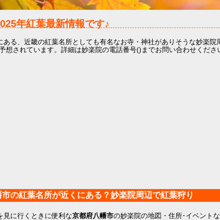
2025年
紅葉最新情報です♪
にある、近畿の紅葉名所としても有名なお寺・神社がありそうな妙楽院
と予想されています。詳細は妙楽院の電話番号()までお問い合わせくださ
幡市の紅葉名所が近くにある？妙楽院周辺で紅葉狩り
を見に行くときに便利な
京都府八幡市
の妙楽院の地図・住所･イベント