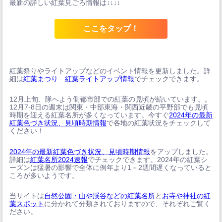
最新の詳しい紅葉見ごろ情報は↓↓↓↓
ここをタップ！
紅葉祭りやライトアップなどのイベント情報を更新しました。詳
細は
紅葉まつり 紅葉ライトアップ情報
でチェックできます。
12月上旬、隊へよう側都市部での紅葉の見頃が続いています。。
12月7-8日の週末は関東・中部東海・関西近畿の平野部でも見頃
時期を迎える紅葉名所が多くなっています。今すぐ
2024年の最新
紅葉色づき状況、見頃時期情報
で各地の紅葉状況をチェックして
ください！
2024年の最新紅葉色づき状況、見頃時期情報
をアップしました。
詳細は
紅葉名所2024速報
でチェックできます。2024年の紅葉シ
ーズンは猛暑の影響で全体に例年より1－2週間遅くなっていると
ころが多いようです。
当サイトは
自然公園・山や渓谷などの紅葉名所
と
お寺や神社の紅
葉スポット
に分かれて分類されておりますので、それぞれご覧く
ださい。