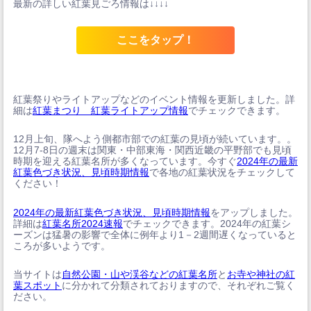
最新の詳しい紅葉見ごろ情報は↓↓↓↓
ここをタップ！
紅葉祭りやライトアップなどのイベント情報を更新しました。詳
細は
紅葉まつり 紅葉ライトアップ情報
でチェックできます。
12月上旬、隊へよう側都市部での紅葉の見頃が続いています。。
12月7-8日の週末は関東・中部東海・関西近畿の平野部でも見頃
時期を迎える紅葉名所が多くなっています。今すぐ
2024年の最新
紅葉色づき状況、見頃時期情報
で各地の紅葉状況をチェックして
ください！
2024年の最新紅葉色づき状況、見頃時期情報
をアップしました。
詳細は
紅葉名所2024速報
でチェックできます。2024年の紅葉シ
ーズンは猛暑の影響で全体に例年より1－2週間遅くなっていると
ころが多いようです。
当サイトは
自然公園・山や渓谷などの紅葉名所
と
お寺や神社の紅
葉スポット
に分かれて分類されておりますので、それぞれご覧く
ださい。