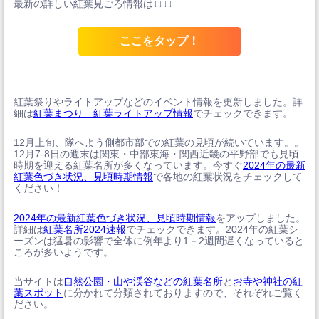
最新の詳しい紅葉見ごろ情報は↓↓↓↓
ここをタップ！
紅葉祭りやライトアップなどのイベント情報を更新しました。詳
細は
紅葉まつり 紅葉ライトアップ情報
でチェックできます。
12月上旬、隊へよう側都市部での紅葉の見頃が続いています。。
12月7-8日の週末は関東・中部東海・関西近畿の平野部でも見頃
時期を迎える紅葉名所が多くなっています。今すぐ
2024年の最新
紅葉色づき状況、見頃時期情報
で各地の紅葉状況をチェックして
ください！
2024年の最新紅葉色づき状況、見頃時期情報
をアップしました。
詳細は
紅葉名所2024速報
でチェックできます。2024年の紅葉シ
ーズンは猛暑の影響で全体に例年より1－2週間遅くなっていると
ころが多いようです。
当サイトは
自然公園・山や渓谷などの紅葉名所
と
お寺や神社の紅
葉スポット
に分かれて分類されておりますので、それぞれご覧く
ださい。