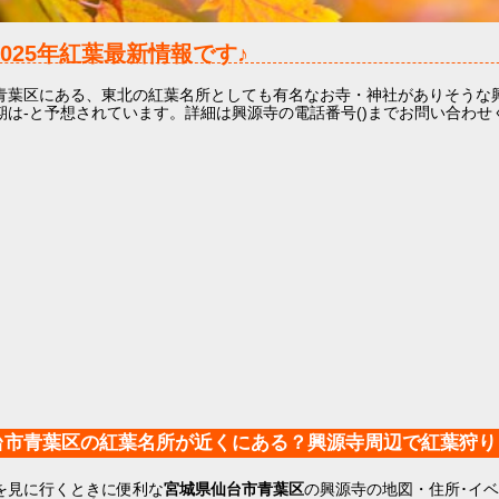
2025年
紅葉最新情報です♪
青葉区にある、東北の紅葉名所としても有名なお寺・神社がありそうな
期は-と予想されています。詳細は興源寺の電話番号()までお問い合わせ
台市青葉区の紅葉名所が近くにある？興源寺周辺で紅葉狩り
を見に行くときに便利な
宮城県仙台市青葉区
の興源寺の地図・住所･イ