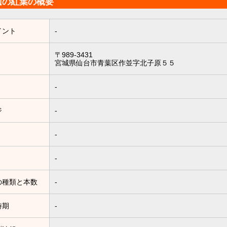
辺の紅葉の概要
イント
-
〒989-3431
宮城県仙台市青葉区作並字北子原５５
-
ジ
-
-
-
の種類と本数
-
時期
-