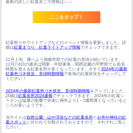
最新の詳しい紅葉見ごろ情報は↓↓↓↓
ここをタップ！
紅葉祭りやライトアップなどのイベント情報を更新しました。詳
細は
紅葉まつり 紅葉ライトアップ情報
でチェックできます。
12月上旬、隊へよう側都市部での紅葉の見頃が続いています。。
12月7-8日の週末は関東・中部東海・関西近畿の平野部でも見頃
時期を迎える紅葉名所が多くなっています。今すぐ
2024年の最新
紅葉色づき状況、見頃時期情報
で各地の紅葉状況をチェックして
ください！
2024年の最新紅葉色づき状況、見頃時期情報
をアップしました。
詳細は
紅葉名所2024速報
でチェックできます。2024年の紅葉シ
ーズンは猛暑の影響で全体に例年より1－2週間遅くなっていると
ころが多いようです。
当サイトは
自然公園・山や渓谷などの紅葉名所
と
お寺や神社の紅
葉スポット
に分かれて分類されておりますので、それぞれご覧く
ださい。