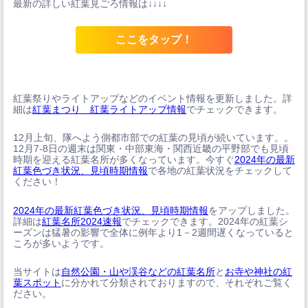
最新の詳しい紅葉見ごろ情報は↓↓↓↓
ここをタップ！
紅葉祭りやライトアップなどのイベント情報を更新しました。詳
細は
紅葉まつり 紅葉ライトアップ情報
でチェックできます。
12月上旬、隊へよう側都市部での紅葉の見頃が続いています。。
12月7-8日の週末は関東・中部東海・関西近畿の平野部でも見頃
時期を迎える紅葉名所が多くなっています。今すぐ
2024年の最新
紅葉色づき状況、見頃時期情報
で各地の紅葉状況をチェックして
ください！
2024年の最新紅葉色づき状況、見頃時期情報
をアップしました。
詳細は
紅葉名所2024速報
でチェックできます。2024年の紅葉シ
ーズンは猛暑の影響で全体に例年より1－2週間遅くなっていると
ころが多いようです。
当サイトは
自然公園・山や渓谷などの紅葉名所
と
お寺や神社の紅
葉スポット
に分かれて分類されておりますので、それぞれご覧く
ださい。