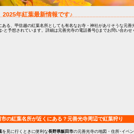
寺
2025年
紅葉最新情報です♪
にある、甲信越の紅葉名所としても有名なお寺・神社がありそうな元善
は-と予想されています。詳細は元善光寺の電話番号()までお問い合わせ
田市の紅葉名所が近くにある？元善光寺周辺で紅葉狩り
葉
を見に行くときに便利な
長野県飯田市
の元善光寺の地図・住所･イベ