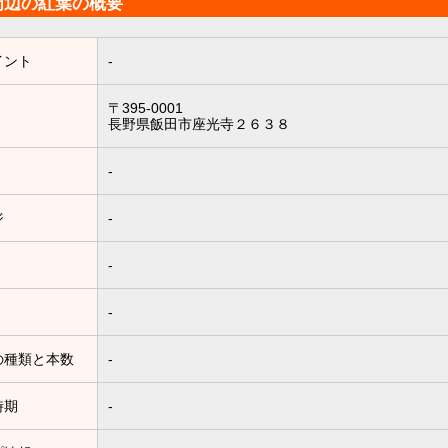
周辺の紅葉の概要
イント
-
〒395-0001
長野県飯田市座光寺２６３８
-
ジ
-
-
-
の種類と本数
-
時期
-