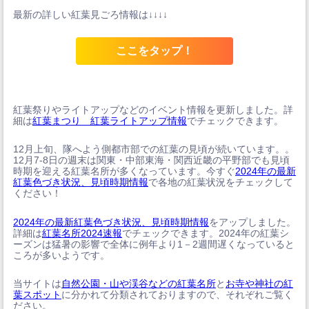
最新の詳しい紅葉見ごろ情報は↓↓↓↓
ここをタップ！
紅葉祭りやライトアップなどのイベント情報を更新しました。詳
細は
紅葉まつり 紅葉ライトアップ情報
でチェックできます。
12月上旬、隊へよう側都市部での紅葉の見頃が続いています。。
12月7-8日の週末は関東・中部東海・関西近畿の平野部でも見頃
時期を迎える紅葉名所が多くなっています。今すぐ
2024年の最新
紅葉色づき状況、見頃時期情報
で各地の紅葉状況をチェックして
ください！
2024年の最新紅葉色づき状況、見頃時期情報
をアップしました。
詳細は
紅葉名所2024速報
でチェックできます。2024年の紅葉シ
ーズンは猛暑の影響で全体に例年より1－2週間遅くなっていると
ころが多いようです。
当サイトは
自然公園・山や渓谷などの紅葉名所
と
お寺や神社の紅
葉スポット
に分かれて分類されておりますので、それぞれご覧く
ださい。