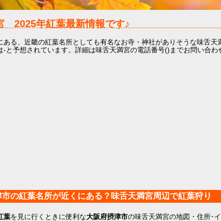
満宮
2025年
紅葉最新情報です♪
にある、近畿の紅葉名所としても有名なお寺・神社がありそうな味舌天
は-と予想されています。詳細は味舌天満宮の電話番号()までお問い合わ
津市の紅葉名所が近くにある？味舌天満宮周辺で紅葉狩り
紅葉
を見に行くときに便利な
大阪府摂津市
の味舌天満宮の地図・住所･