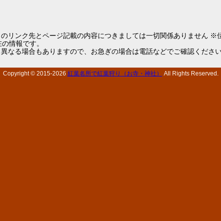
らのリンク先とページ記載の内容につきましては一切関係ありません ※
1現在の情報です。
と異なる場合もありますので、お急ぎの場合は電話などでご確認くださ
Copyright © 2015-
2026
紅葉名所で紅葉狩り（お寺・神社）
All Rights Reserved.