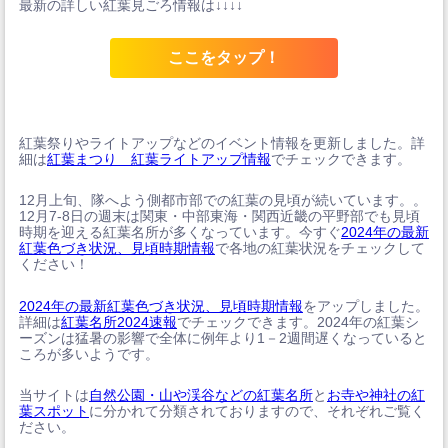
最新の詳しい紅葉見ごろ情報は↓↓↓↓
ここをタップ！
紅葉祭りやライトアップなどのイベント情報を更新しました。詳
細は
紅葉まつり 紅葉ライトアップ情報
でチェックできます。
12月上旬、隊へよう側都市部での紅葉の見頃が続いています。。
12月7-8日の週末は関東・中部東海・関西近畿の平野部でも見頃
時期を迎える紅葉名所が多くなっています。今すぐ
2024年の最新
紅葉色づき状況、見頃時期情報
で各地の紅葉状況をチェックして
ください！
2024年の最新紅葉色づき状況、見頃時期情報
をアップしました。
詳細は
紅葉名所2024速報
でチェックできます。2024年の紅葉シ
ーズンは猛暑の影響で全体に例年より1－2週間遅くなっていると
ころが多いようです。
当サイトは
自然公園・山や渓谷などの紅葉名所
と
お寺や神社の紅
葉スポット
に分かれて分類されておりますので、それぞれご覧く
ださい。