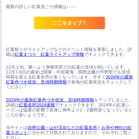
最新の詳しい紅葉見ごろ情報は↓↓↓↓
ここをタップ！
紅葉祭りやライトアップなどのイベント情報を更新しました。詳
細は
紅葉まつり 紅葉ライトアップ情報
でチェックできます。
12月上旬、隊へよう側都市部での紅葉の見頃が続いています。。
12月7-8日の週末は関東・中部東海・関西近畿の平野部でも見頃
時期を迎える紅葉名所が多くなっています。今すぐ
2024年の最新
紅葉色づき状況、見頃時期情報
で各地の紅葉状況をチェックして
ください！
2024年の最新紅葉色づき状況、見頃時期情報
をアップしました。
詳細は
紅葉名所2024速報
でチェックできます。2024年の紅葉シ
ーズンは猛暑の影響で全体に例年より1－2週間遅くなっていると
ころが多いようです。
当サイトは
自然公園・山や渓谷などの紅葉名所
と
お寺や神社の紅
葉スポット
に分かれて分類されておりますので、それぞれご覧く
ださい。