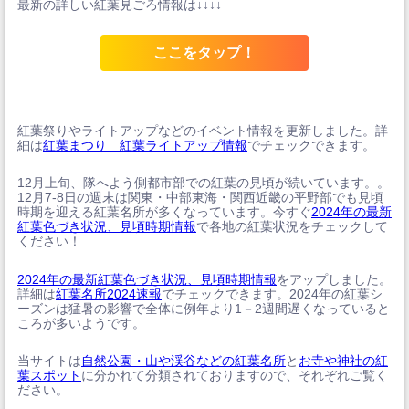
最新の詳しい紅葉見ごろ情報は↓↓↓↓
ここをタップ！
紅葉祭りやライトアップなどのイベント情報を更新しました。詳
細は
紅葉まつり 紅葉ライトアップ情報
でチェックできます。
12月上旬、隊へよう側都市部での紅葉の見頃が続いています。。
12月7-8日の週末は関東・中部東海・関西近畿の平野部でも見頃
時期を迎える紅葉名所が多くなっています。今すぐ
2024年の最新
紅葉色づき状況、見頃時期情報
で各地の紅葉状況をチェックして
ください！
2024年の最新紅葉色づき状況、見頃時期情報
をアップしました。
詳細は
紅葉名所2024速報
でチェックできます。2024年の紅葉シ
ーズンは猛暑の影響で全体に例年より1－2週間遅くなっていると
ころが多いようです。
当サイトは
自然公園・山や渓谷などの紅葉名所
と
お寺や神社の紅
葉スポット
に分かれて分類されておりますので、それぞれご覧く
ださい。