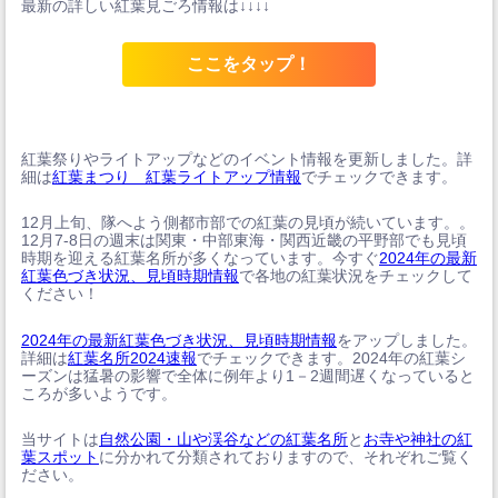
最新の詳しい紅葉見ごろ情報は↓↓↓↓
ここをタップ！
紅葉祭りやライトアップなどのイベント情報を更新しました。詳
細は
紅葉まつり 紅葉ライトアップ情報
でチェックできます。
12月上旬、隊へよう側都市部での紅葉の見頃が続いています。。
12月7-8日の週末は関東・中部東海・関西近畿の平野部でも見頃
時期を迎える紅葉名所が多くなっています。今すぐ
2024年の最新
紅葉色づき状況、見頃時期情報
で各地の紅葉状況をチェックして
ください！
2024年の最新紅葉色づき状況、見頃時期情報
をアップしました。
詳細は
紅葉名所2024速報
でチェックできます。2024年の紅葉シ
ーズンは猛暑の影響で全体に例年より1－2週間遅くなっていると
ころが多いようです。
当サイトは
自然公園・山や渓谷などの紅葉名所
と
お寺や神社の紅
葉スポット
に分かれて分類されておりますので、それぞれご覧く
ださい。